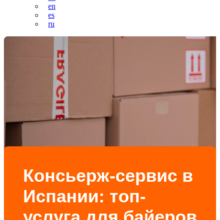
en
es
ru
Консьерж-сервис в
Испании: топ-
услуга для байеров